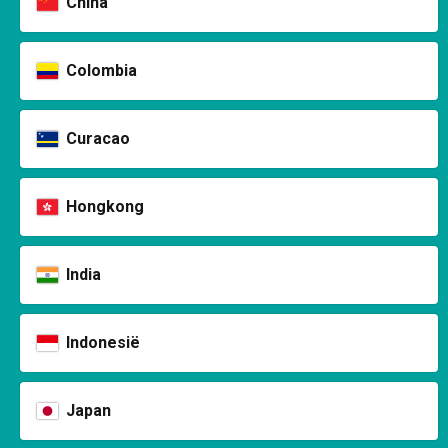
China
Colombia
Curacao
Hongkong
India
Indonesië
Japan