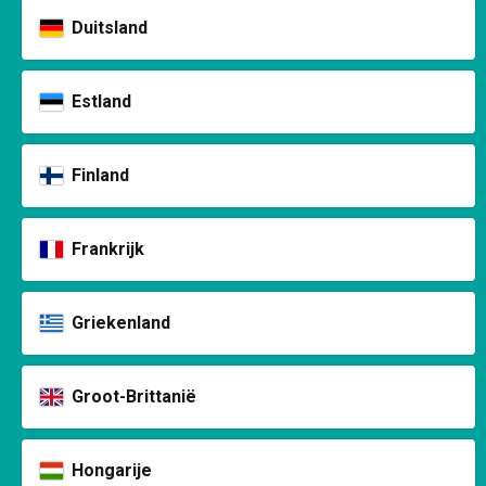
Duitsland
Estland
Finland
Frankrijk
Griekenland
Groot-Brittanië
Hongarije