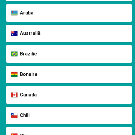
Aruba
Australië
Brazilië
Bonaire
Canada
Chili