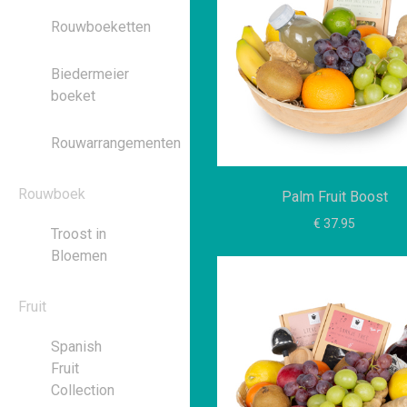
Rouwboeketten
Biedermeier
boeket
Rouwarrangementen
Rouwboek
Palm Fruit Boost
€ 37.95
Troost in
Bloemen
Fruit
Spanish
Fruit
Collection