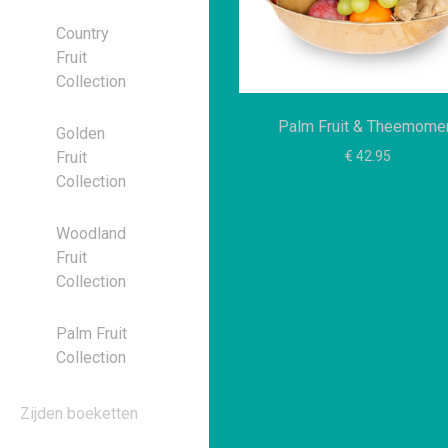
Country
Fruit
Collection
Palm Fruit & Theemome
Golden
€ 42.95
Fruit
Collection
Woodland
Fruit
Collection
Palm Fruit
Collection
Zijden boeketten