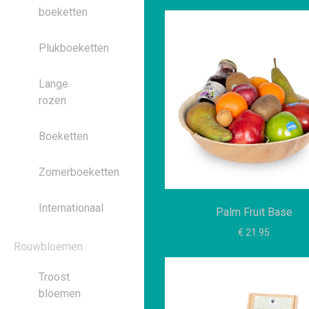
boeketten
Plukboeketten
Lange
rozen
Boeketten
Zomerboeketten
Internationaal
Palm Fruit Base
€ 21.95
Rouwbloemen
Troost
bloemen