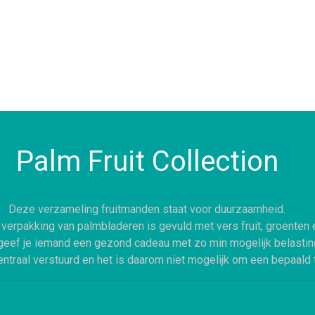
Palm Fruit Collection
Deze verzameling fruitmanden staat voor duurzaamheid.
erpakking van palmbladeren is gevuld met vers fruit, groenten en
geef je iemand een gezond cadeau met zo min mogelijk belasting
traal verstuurd en het is daarom niet mogelijk om een bepaald t