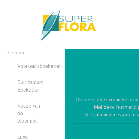
Bloemen
Voorkeursboeketten
Duurzamere
Boeketten
De ecologisch verantwoorde v
Keuze van
Met deze fruitmand 
de
De fruitmanden worden cen
bloemist
Luxe