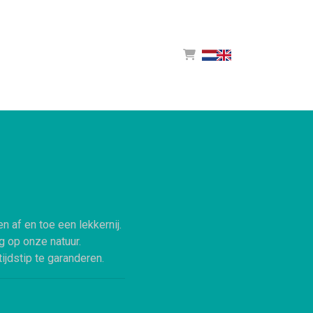
 af en toe een lekkernij.
 op onze natuur.
ijdstip te garanderen.