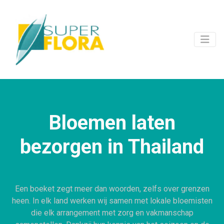
Bloemen laten
bezorgen in Thailand
Een boeket zegt meer dan woorden, zelfs over grenzen
heen. In elk land werken wij samen met lokale bloemisten
die elk arrangement met zorg en vakmanschap