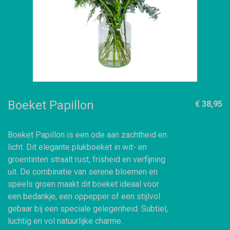
Boeket Papillon
€ 38,95
Boeket Papillon is een ode aan zachtheid en
licht. Dit elegante plukboeket in wit- en
groentinten straalt rust, frisheid en verfijning
uit. De combinatie van serene bloemen en
speels groen maakt dit boeket ideaal voor
een bedankje, een oppepper of een stijlvol
gebaar bij een speciale gelegenheid. Subtiel,
luchtig en vol natuurlijke charme.