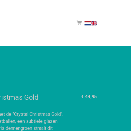
ristmas Gold
€ 44,95
et de "Crystal Christmas Gold".
tballen, een subtiele glazen
is dennengroen straalt dit