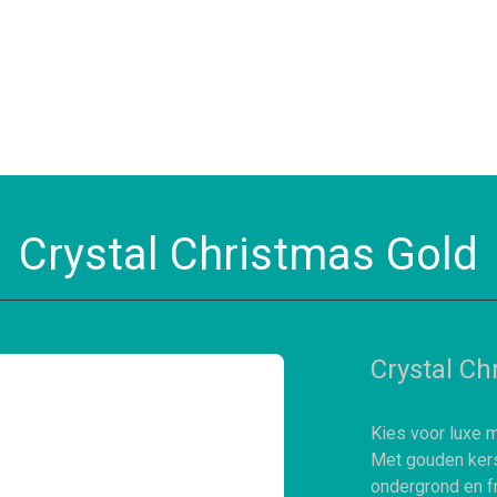
Crystal Christmas Gold
Crystal Ch
Kies voor luxe m
Met gouden kers
ondergrond en fr