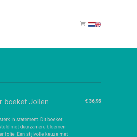
 boeket Jolien
€ 36,95
 sterk in statement. Dit boeket
teld met duurzamere bloemen
r folie. Een stijlvolle keuze met