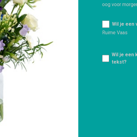
oog voor morge
Wil je een
Ruime Vaas
Wil je een
tekst?