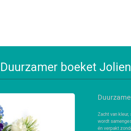
Duurzamer boeket Jolien
Duurzamer
Zacht van kleur,
wordt samenges
én verpakt zonde