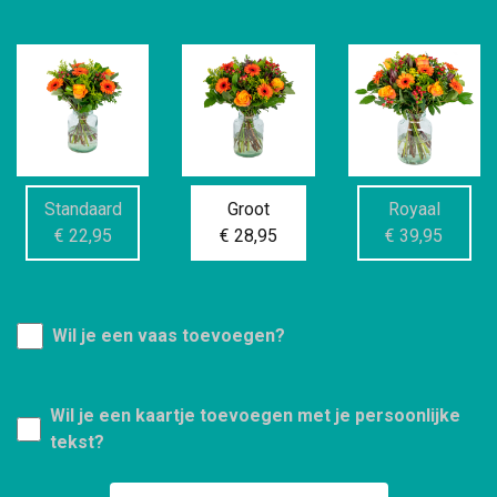
Standaard
Groot
Royaal
€ 22,95
€ 28,95
€ 39,95
Wil je een vaas toevoegen?
Wil je een kaartje toevoegen met je persoonlijke
tekst?