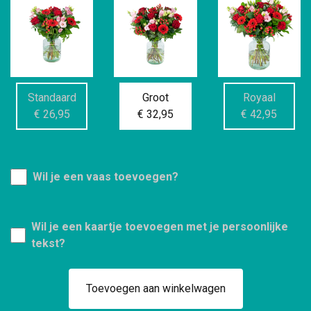
Standaard
Groot
Royaal
€ 26,95
€ 32,95
€ 42,95
Wil je een vaas toevoegen?
Wil je een kaartje toevoegen met je persoonlijke
tekst?
Toevoegen aan winkelwagen