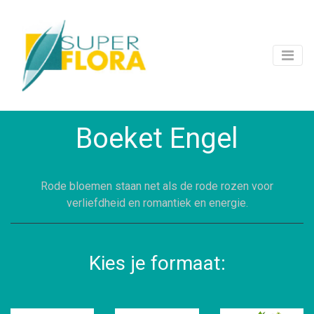
Boeket Engel
Rode bloemen staan net als de rode rozen voor
verliefdheid en romantiek en energie.
Kies je formaat: