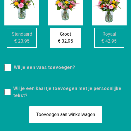
Standaard
Groot
Royaal
€ 23,95
€ 32,95
€ 42,95
Wil je een vaas toevoegen?
Wil je een kaartje toevoegen met je persoonlijke
tekst?
Toevoegen aan winkelwagen